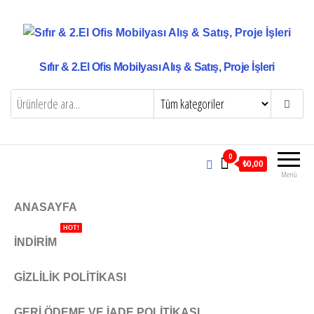
Sıfır & 2.El Ofis Mobilyası Alış & Satış, Proje İşleri
0
₺0,00
Menü
ANASAYFA
HOT!
İNDIRIM
GIZLILIK POLITIKASI
GERI ÖDEME VE İADE POLITIKASI